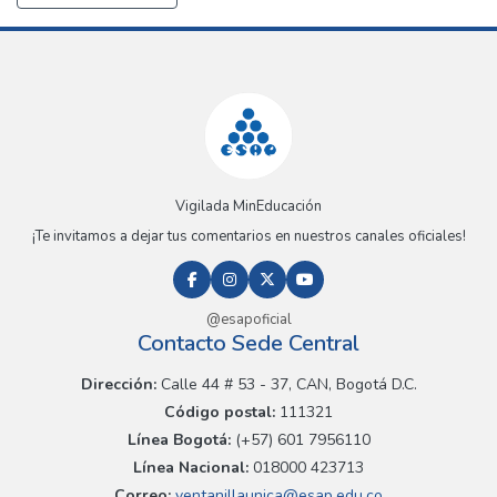
Vigilada MinEducación
¡Te invitamos a dejar tus comentarios en nuestros canales oficiales!
@esapoficial
Contacto Sede Central
Dirección:
Calle 44 # 53 - 37, CAN, Bogotá D.C.
Código postal:
111321
Línea Bogotá:
(+57) 601 7956110
Línea Nacional:
018000 423713
Correo:
ventanillaunica@esap.edu.co