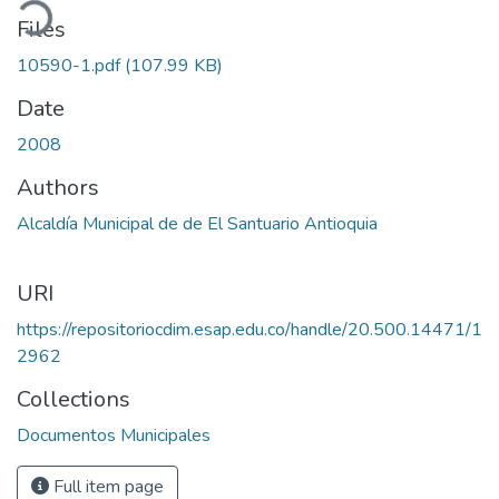
ading...
Files
10590-1.pdf
(107.99 KB)
Date
2008
Authors
Alcaldía Municipal de de El Santuario Antioquia
URI
https://repositoriocdim.esap.edu.co/handle/20.500.14471/1
2962
Collections
Documentos Municipales
Full item page