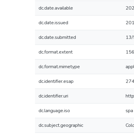
dc.date.available
202
dc.date.issued
20
dc.date.submitted
13/
dc.format.extent
156
dc.format.mimetype
appl
dc.identifier.esap
27
dc.identifier.uri
htt
dc.language.iso
spa
dc.subject.geographic
Col