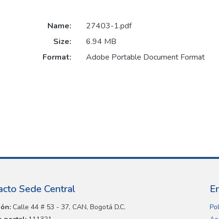
Name:
27403-1.pdf
Size:
6.94 MB
Format:
Adobe Portable Document Format
acto Sede Central
E
ión:
Calle 44 # 53 - 37, CAN, Bogotá D.C.
Pol