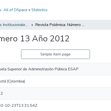
s
All of DSpace
Statistics
Documentos Institucionales - ESAP
Revista Polémica: Número 13 Año 2012
úmero 13 Año 2012
Simple item page
uela Superior de Administración Pública ESAP
otá (Colombia)
12
0-10-23T13:31:54Z