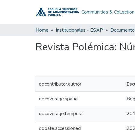
Communities & Collection
Home
Institucionales - ESAP
Revista Polémica: N
dc.contributor.author
Esc
dc.coverage.spatial
Bog
dc.coverage.temporal
20
dc.date.accessioned
202