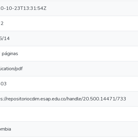
0-10-23T13:31:54Z
12
5/14
 páginas
ication/pdf
403
ps://repositoriocdim.esap.edu.co/handle/20.500.14471/733
ombia