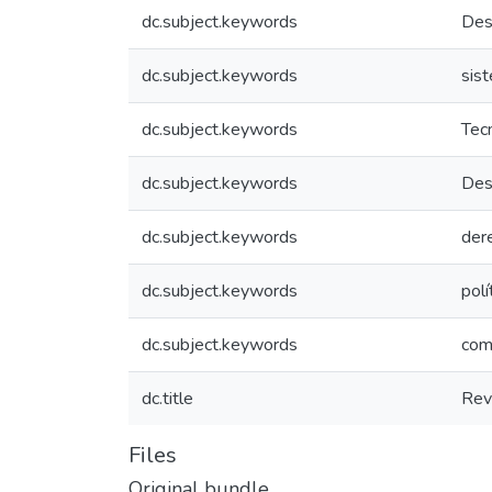
dc.subject.keywords
Desa
dc.subject.keywords
sis
dc.subject.keywords
Tec
dc.subject.keywords
Des
dc.subject.keywords
der
dc.subject.keywords
polí
dc.subject.keywords
com
dc.title
Rev
Files
Original bundle