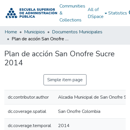
Communities
All of
&
Statistics
DSpace
Collections
Home
Municipios
Documentos Municipales
Plan de acción San Onofre Sucre 2014
Plan de acción San Onofre Sucre
2014
Simple item page
dc.contributor.author
Alcadia Municipal de San Onofre Su
dc.coverage.spatial
San Onofre Colombia
dc.coverage.temporal
2014