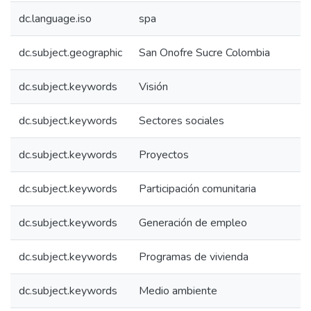
dc.language.iso
spa
dc.subject.geographic
San Onofre Sucre Colombia
dc.subject.keywords
Visión
dc.subject.keywords
Sectores sociales
dc.subject.keywords
Proyectos
dc.subject.keywords
Participación comunitaria
dc.subject.keywords
Generación de empleo
dc.subject.keywords
Programas de vivienda
dc.subject.keywords
Medio ambiente