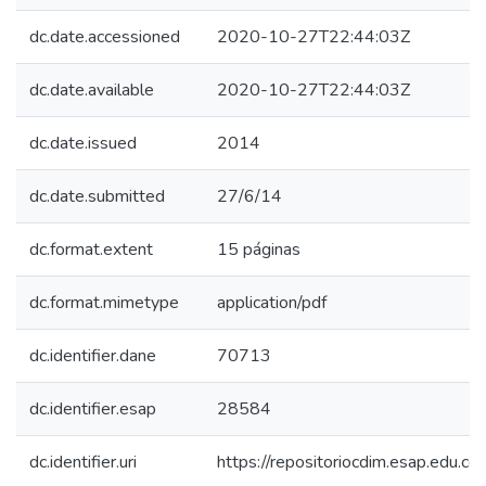
dc.date.accessioned
2020-10-27T22:44:03Z
dc.date.available
2020-10-27T22:44:03Z
dc.date.issued
2014
dc.date.submitted
27/6/14
dc.format.extent
15 páginas
dc.format.mimetype
application/pdf
dc.identifier.dane
70713
dc.identifier.esap
28584
dc.identifier.uri
https://repositoriocdim.esap.edu.