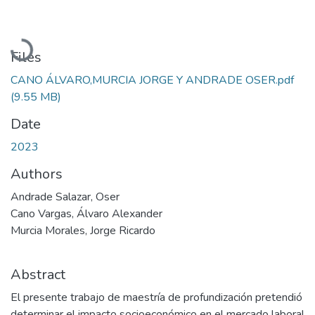
Loading...
Files
CANO ÁLVARO,MURCIA JORGE Y ANDRADE OSER.pdf
(9.55 MB)
Date
2023
Authors
Andrade Salazar, Oser
Cano Vargas, Álvaro Alexander
Murcia Morales, Jorge Ricardo
Abstract
El presente trabajo de maestría de profundización pretendió
determinar el impacto socioeconómico en el mercado laboral