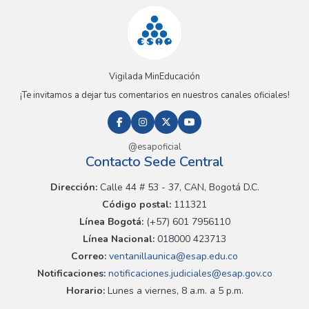
Vigilada MinEducación
¡Te invitamos a dejar tus comentarios en nuestros canales oficiales!
@esapoficial
Contacto Sede Central
Dirección:
Calle 44 # 53 - 37, CAN, Bogotá D.C.
Código postal:
111321
Línea Bogotá:
(+57) 601 7956110
Línea Nacional:
018000 423713
Correo:
ventanillaunica@esap.edu.co
Notificaciones:
notificaciones.judiciales@esap.gov.co
Horario:
Lunes a viernes, 8 a.m. a 5 p.m.