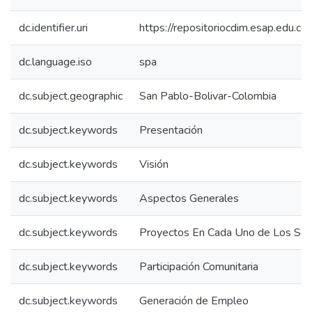
dc.identifier.uri
https://repositoriocdim.esap.edu.
dc.language.iso
spa
dc.subject.geographic
San Pablo-Bolivar-Colombia
dc.subject.keywords
Presentación
dc.subject.keywords
Visión
dc.subject.keywords
Aspectos Generales
dc.subject.keywords
Proyectos En Cada Uno de Los Sec
dc.subject.keywords
Participación Comunitaria
dc.subject.keywords
Generación de Empleo