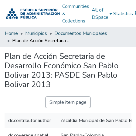
Communities
All of
&
Statistics
DSpace
Collections
Home
Municipios
Documentos Municipales
Plan de Acción Secretaria de Desarrollo Económico San Pablo Bolivar 2013: PASDE San Pablo Bolivar 2013
Plan de Acción Secretaria de
Desarrollo Económico San Pablo
Bolivar 2013: PASDE San Pablo
Bolivar 2013
Simple item page
dc.contributor.author
Alcaldía Municipal de San Pablo Bol
dc.coverage.spatial
San Pablo-Colombia