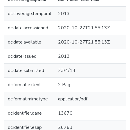
dc.coverage.temporal
2013
dc.date.accessioned
2020-10-27T21:55:13Z
dc.date.available
2020-10-27T21:55:13Z
dc.date.issued
2013
dc.date.submitted
23/4/14
dc.format.extent
3 Pag
dc.format.mimetype
application/pdf
dc.identifier.dane
13670
dc.identifier.esap
26763