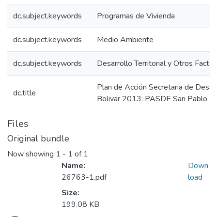
dc.subject.keywords
Programas de Vivienda
dc.subject.keywords
Medio Ambiente
dc.subject.keywords
Desarrollo Territorial y Otros Facto
Plan de Acción Secretaria de Desar
dc.title
Bolivar 2013: PASDE San Pablo Bo
Files
Original bundle
Now showing
1 - 1 of 1
Name:
Down
26763-1.pdf
load
Size:
199.08 KB