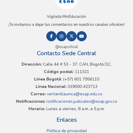
Vigilada MinEducación
¡Te invitamos a dejar tus comentarios en nuestros canales oficiales!
@esapoficial
Contacto Sede Central
Dirección:
Calle 44 # 53 - 37, CAN, Bogotá D.C.
Código postal:
111321
Línea Bogotá:
(+57) 601 7956110
Línea Nacional:
018000 423713
Correo:
ventanillaunica@esap.edu.co
Notificaciones:
notificaciones.judiciales@esap.gov.co
Horario:
Lunes a viernes, 8 a.m. a 5 p.m.
Enlaces
Política de privacidad