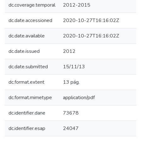
dc.coverage.temporal
2012-2015
dc.date.accessioned
2020-10-27T16:16:02Z
dc.date.available
2020-10-27T16:16:02Z
dc.date.issued
2012
dc.date.submitted
15/11/13
dc.format.extent
13 pág.
dc.format.mimetype
application/pdf
dc.identifier.dane
73678
dc.identifier.esap
24047