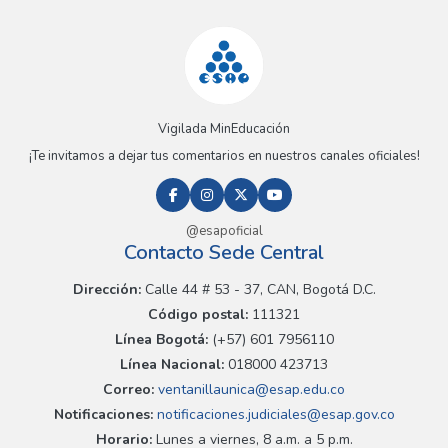
Vigilada MinEducación
¡Te invitamos a dejar tus comentarios en nuestros canales oficiales!
@esapoficial
Contacto Sede Central
Dirección:
Calle 44 # 53 - 37, CAN, Bogotá D.C.
Código postal:
111321
Línea Bogotá:
(+57) 601 7956110
Línea Nacional:
018000 423713
Correo:
ventanillaunica@esap.edu.co
Notificaciones:
notificaciones.judiciales@esap.gov.co
Horario:
Lunes a viernes, 8 a.m. a 5 p.m.