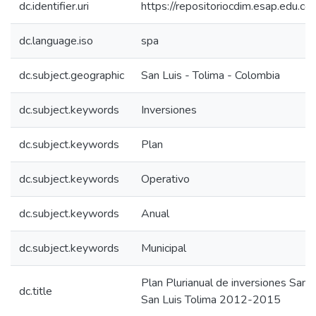
dc.identifier.uri
https://repositoriocdim.esap.edu.
dc.language.iso
spa
dc.subject.geographic
San Luis - Tolima - Colombia
dc.subject.keywords
Inversiones
dc.subject.keywords
Plan
dc.subject.keywords
Operativo
dc.subject.keywords
Anual
dc.subject.keywords
Municipal
Plan Plurianual de inversiones San
dc.title
San Luis Tolima 2012-2015