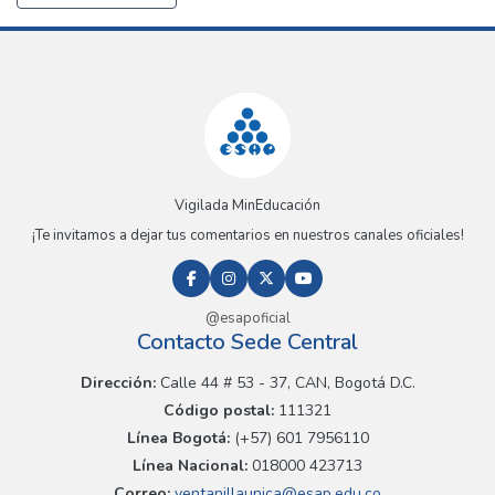
Vigilada MinEducación
¡Te invitamos a dejar tus comentarios en nuestros canales oficiales!
@esapoficial
Contacto Sede Central
Dirección:
Calle 44 # 53 - 37, CAN, Bogotá D.C.
Código postal:
111321
Línea Bogotá:
(+57) 601 7956110
Línea Nacional:
018000 423713
Correo:
ventanillaunica@esap.edu.co