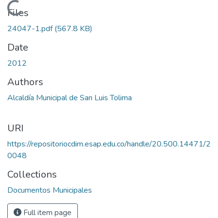
Loading...
Files
24047-1.pdf
(567.8 KB)
Date
2012
Authors
Alcaldía Municipal de San Luis Tolima
URI
https://repositoriocdim.esap.edu.co/handle/20.500.14471/2
0048
Collections
Documentos Municipales
Full item page