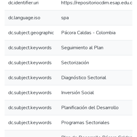
dc.identifier.uri
https://repositoriocdim.esap.edu.
dc.language.iso
spa
dc.subject.geographic
Pácora Caldas - Colombia
dc.subject.keywords
Seguimiento al Plan
dc.subject.keywords
Sectorización
dc.subject.keywords
Diagnóstico Sectorial
dc.subject.keywords
Inversión Social
dc.subject.keywords
Planificación del Desarrollo
dc.subject.keywords
Programas Sectoriales