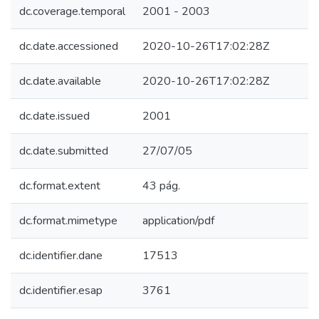
dc.coverage.temporal
2001 - 2003
dc.date.accessioned
2020-10-26T17:02:28Z
dc.date.available
2020-10-26T17:02:28Z
dc.date.issued
2001
dc.date.submitted
27/07/05
dc.format.extent
43 pág.
dc.format.mimetype
application/pdf
dc.identifier.dane
17513
dc.identifier.esap
3761