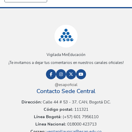
Vigilada MinEducación
¡Te invitamos a dejar tus comentarios en nuestros canales oficiales!
@esapoficial
Contacto Sede Central
Dirección:
Calle 44 # 53 - 37, CAN, Bogotá D.C.
Código postal:
111321
Línea Bogotá:
(+57) 601 7956110
Línea Nacional:
018000 423713
Correo:
ventanillaunica@esap.edu.co