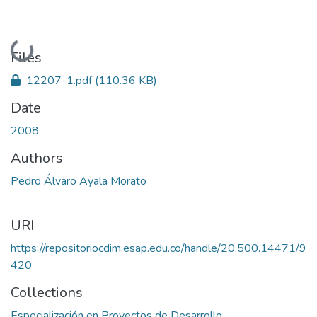
Loading...
Files
12207-1.pdf
(110.36 KB)
Date
2008
Authors
Pedro Álvaro Ayala Morato
URI
https://repositoriocdim.esap.edu.co/handle/20.500.14471/9
420
Collections
Especialización en Proyectos de Desarrollo