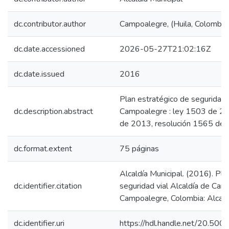
dc.contributor.author
Campoalegre, (Huila, Colombia
dc.date.accessioned
2026-05-27T21:02:16Z
dc.date.issued
2016
Plan estratégico de seguridad v
dc.description.abstract
Campoalegre : ley 1503 de 2
de 2013, resolución 1565 de
dc.format.extent
75 páginas
Alcaldía Municipal. (2016). Pla
dc.identifier.citation
seguridad vial Alcaldía de Cam
Campoalegre, Colombia: Alcald
dc.identifier.uri
https://hdl.handle.net/20.50