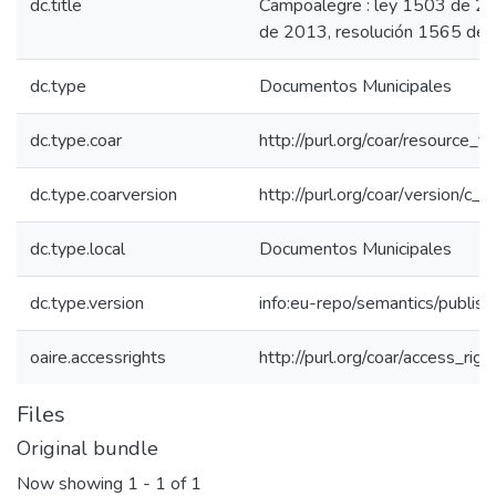
dc.title
Campoalegre : ley 1503 de 2
de 2013, resolución 1565 de
dc.type
Documentos Municipales
dc.type.coar
http://purl.org/coar/resource_
dc.type.coarversion
http://purl.org/coar/version/
dc.type.local
Documentos Municipales
dc.type.version
info:eu-repo/semantics/publis
oaire.accessrights
http://purl.org/coar/access_rig
Files
Original bundle
Now showing
1 - 1 of 1