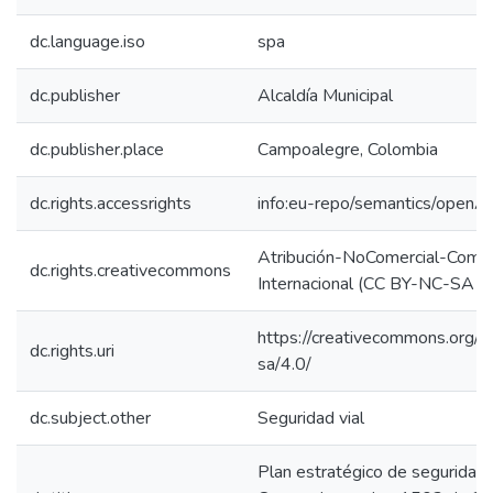
dc.language.iso
spa
dc.publisher
Alcaldía Municipal
dc.publisher.place
Campoalegre, Colombia
dc.rights.accessrights
info:eu-repo/semantics/openA
Atribución-NoComercial-Compar
dc.rights.creativecommons
Internacional (CC BY-NC-SA 4
https://creativecommons.org/l
dc.rights.uri
sa/4.0/
dc.subject.other
Seguridad vial
Plan estratégico de seguridad v