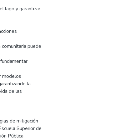
el lago y garantizar
acciones
ón comunitaria puede
á fundamentar
er modelos
garantizando la
vida de las
gias de mitigación
 Escuela Superior de
ión Pública