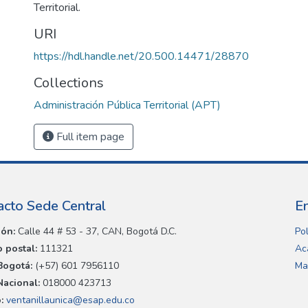
Territorial.
URI
https://hdl.handle.net/20.500.14471/28870
Collections
Administración Pública Territorial (APT)
Full item page
acto Sede Central
E
ión:
Calle 44 # 53 - 37, CAN, Bogotá D.C.
Pol
 postal:
111321
Ac
Bogotá:
(+57) 601 7956110
Ma
Nacional:
018000 423713
:
ventanillaunica@esap.edu.co