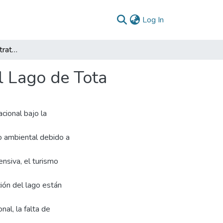
(current)
Log In
Impacto ambiental y estrategias de mitigación en el Lago de Tota
l Lago de Tota
cional bajo la
o ambiental debido a
ensiva, el turismo
ción del lago están
nal, la falta de