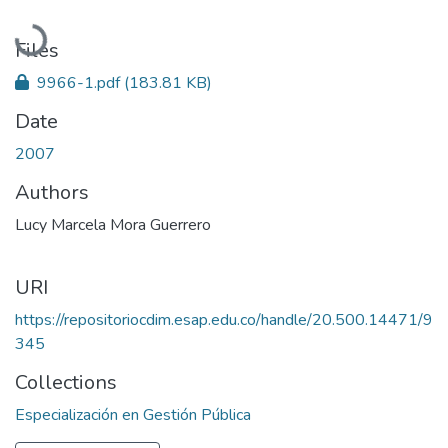
Loading...
Files
9966-1.pdf
(183.81 KB)
Date
2007
Authors
Lucy Marcela Mora Guerrero
URI
https://repositoriocdim.esap.edu.co/handle/20.500.14471/9
345
Collections
Especialización en Gestión Pública