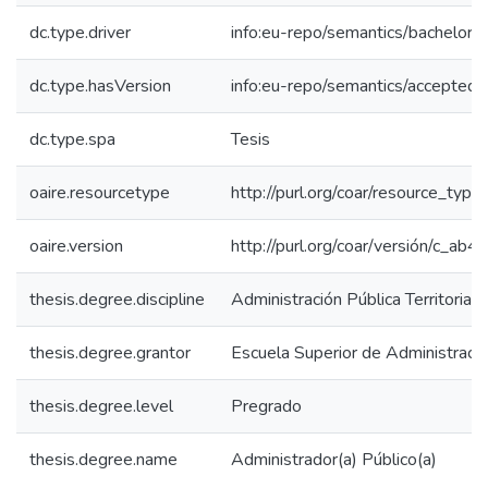
dc.type.driver
info:eu-repo/semantics/bachelorT
dc.type.hasVersion
info:eu-repo/semantics/acceptedV
dc.type.spa
Tesis
oaire.resourcetype
http://purl.org/coar/resource_type
oaire.version
http://purl.org/coar/versión/c_a
thesis.degree.discipline
Administración Pública Territorial
thesis.degree.grantor
Escuela Superior de Administraci
thesis.degree.level
Pregrado
thesis.degree.name
Administrador(a) Público(a)