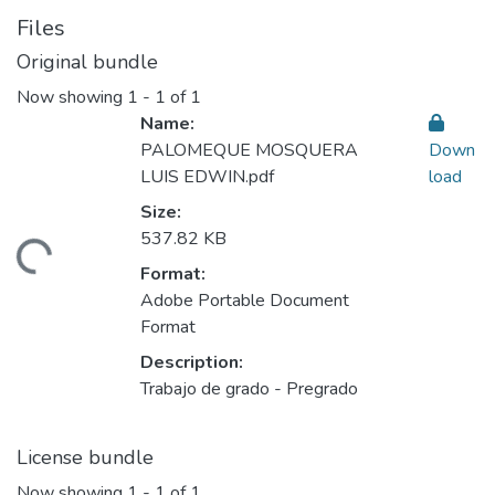
Files
Original bundle
Now showing
1 - 1 of 1
Name:
PALOMEQUE MOSQUERA
Down
LUIS EDWIN.pdf
load
Size:
537.82 KB
ding...
Format:
Adobe Portable Document
Format
Description:
Trabajo de grado - Pregrado
License bundle
Now showing
1 - 1 of 1