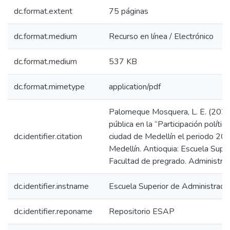
dc.format.extent
75 páginas
dc.format.medium
Recurso en línea / Electrónico
dc.format.medium
537 KB
dc.format.mimetype
application/pdf
Palomeque Mosquera, L. E. (2023). 
pública en la “Participación polític
dc.identifier.citation
ciudad de Medellín el periodo 201
Medellín. Antioquia: Escuela Super
Facultad de pregrado. Administració
dc.identifier.instname
Escuela Superior de Administraci
dc.identifier.reponame
Repositorio ESAP