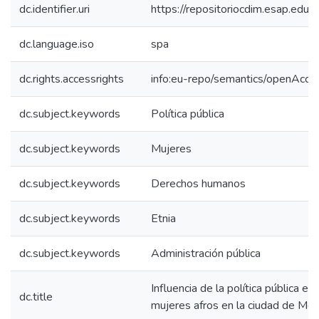
dc.identifier.uri
https://repositoriocdim.esap.ed
dc.language.iso
spa
dc.rights.accessrights
info:eu-repo/semantics/openAcce
dc.subject.keywords
Política pública
dc.subject.keywords
Mujeres
dc.subject.keywords
Derechos humanos
dc.subject.keywords
Etnia
dc.subject.keywords
Administración pública
Influencia de la política pública en 
dc.title
mujeres afros en la ciudad de Me