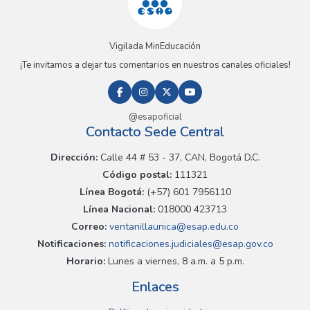
Vigilada MinEducación
¡Te invitamos a dejar tus comentarios en nuestros canales oficiales!
@esapoficial
Contacto Sede Central
Dirección:
Calle 44 # 53 - 37, CAN, Bogotá D.C.
Código postal:
111321
Línea Bogotá:
(+57) 601 7956110
Línea Nacional:
018000 423713
Correo:
ventanillaunica@esap.edu.co
Notificaciones:
notificaciones.judiciales@esap.gov.co
Horario:
Lunes a viernes, 8 a.m. a 5 p.m.
Enlaces