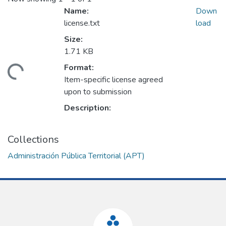
Name:
Down
license.txt
load
Size:
1.71 KB
Format:
ding...
Item-specific license agreed
upon to submission
Description:
Collections
Administración Pública Territorial (APT)