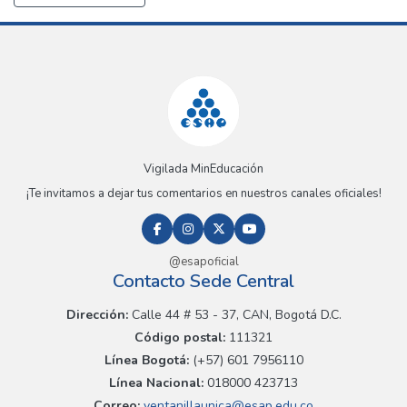
Vigilada MinEducación
¡Te invitamos a dejar tus comentarios en nuestros canales oficiales!
@esapoficial
Contacto Sede Central
Dirección:
Calle 44 # 53 - 37, CAN, Bogotá D.C.
Código postal:
111321
Línea Bogotá:
(+57) 601 7956110
Línea Nacional:
018000 423713
Correo:
ventanillaunica@esap.edu.co