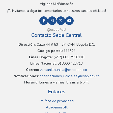
Vigilada MinEducación
¡Te invitamos a dejar tus comentarios en nuestros canales oficiales!
@esapoficial
Contacto Sede Central
Dirección:
Calle 44 # 53 - 37, CAN, Bogotá D.C.
Código postal:
111321
Línea Bogotá:
(+57) 601 7956110
Línea Nacional:
018000 423713
Correo:
ventanillaunica@esap.edu.co
Notificaciones:
notificaciones.judiciales@esap.gov.co
Horario:
Lunes a viernes, 8 a.m. a 5 p.m.
Enlaces
Política de privacidad
Academusoft