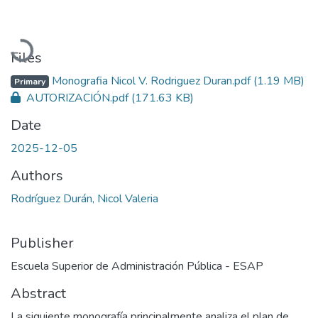
Loading...
Files
Monografia Nicol V. Rodriguez Duran.pdf
(1.19 MB)
Primary
AUTORIZACIÓN.pdf
(171.63 KB)
Date
2025-12-05
Authors
Rodríguez Durán, Nicol Valeria
Publisher
Escuela Superior de Administración Pública - ESAP
Abstract
La siguiente monografía principalmente analiza el plan de