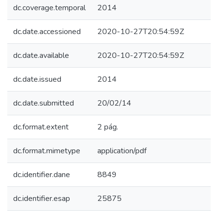
dc.coverage.temporal
2014
dc.date.accessioned
2020-10-27T20:54:59Z
dc.date.available
2020-10-27T20:54:59Z
dc.date.issued
2014
dc.date.submitted
20/02/14
dc.format.extent
2 pág.
dc.format.mimetype
application/pdf
dc.identifier.dane
8849
dc.identifier.esap
25875