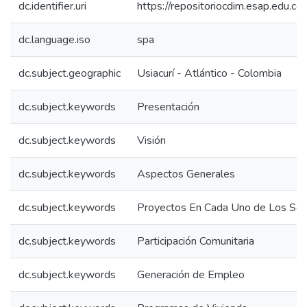
dc.identifier.uri
https://repositoriocdim.esap.edu.
dc.language.iso
spa
dc.subject.geographic
Usiacurí - Atlántico - Colombia
dc.subject.keywords
Presentación
dc.subject.keywords
Visión
dc.subject.keywords
Aspectos Generales
dc.subject.keywords
Proyectos En Cada Uno de Los Sec
dc.subject.keywords
Participación Comunitaria
dc.subject.keywords
Generación de Empleo