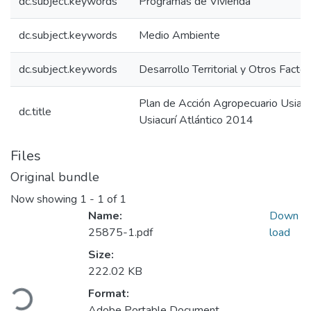
dc.subject.keywords
Programas de Vivienda
dc.subject.keywords
Medio Ambiente
dc.subject.keywords
Desarrollo Territorial y Otros Facto
Plan de Acción Agropecuario Usiac
dc.title
Usiacurí Atlántico 2014
Files
Original bundle
Now showing
1 - 1 of 1
Name:
Down
25875-1.pdf
load
Size:
Loading...
222.02 KB
Format:
Adobe Portable Document