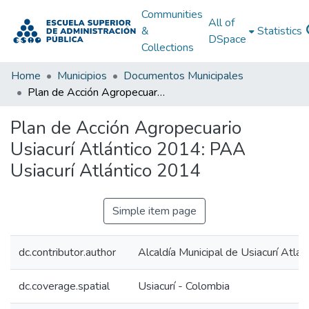
Communities
All of
&
Statistics
DSpace
Collections
Home
Municipios
Documentos Municipales
Plan de Acción Agropecuario Usiacurí Atlántico 2014: PAA Usiacurí Atlántico 2014
Plan de Acción Agropecuario
Usiacurí Atlántico 2014: PAA
Usiacurí Atlántico 2014
Simple item page
dc.contributor.author
Alcaldía Municipal de Usiacurí Atlán
dc.coverage.spatial
Usiacurí - Colombia