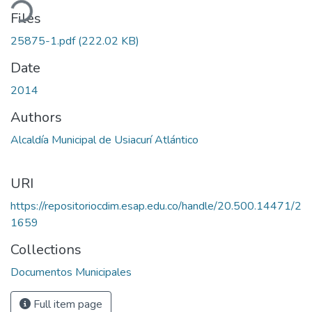
ding...
Files
25875-1.pdf
(222.02 KB)
Date
2014
Authors
Alcaldía Municipal de Usiacurí Atlántico
URI
https://repositoriocdim.esap.edu.co/handle/20.500.14471/2
1659
Collections
Documentos Municipales
Full item page