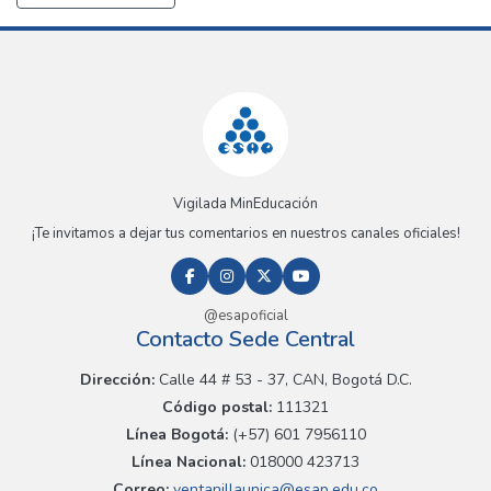
Vigilada MinEducación
¡Te invitamos a dejar tus comentarios en nuestros canales oficiales!
@esapoficial
Contacto Sede Central
Dirección:
Calle 44 # 53 - 37, CAN, Bogotá D.C.
Código postal:
111321
Línea Bogotá:
(+57) 601 7956110
Línea Nacional:
018000 423713
Correo:
ventanillaunica@esap.edu.co