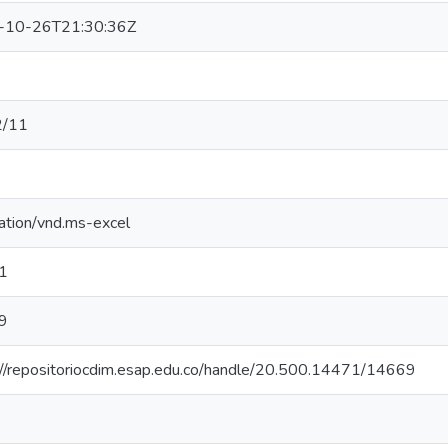
-10-26T21:30:36Z
2/11
.
cation/vnd.ms-excel
1
9
://repositoriocdim.esap.edu.co/handle/20.500.14471/14669