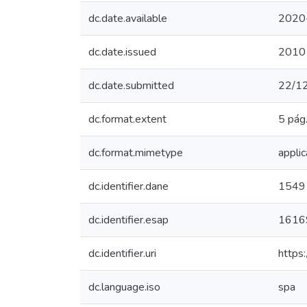
dc.date.available
2020
dc.date.issued
2010
dc.date.submitted
22/1
dc.format.extent
5 pág
dc.format.mimetype
appli
dc.identifier.dane
1549
dc.identifier.esap
1616
dc.identifier.uri
https
dc.language.iso
spa