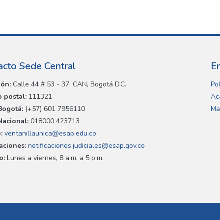
acto Sede Central
E
ión:
Calle 44 # 53 - 37, CAN, Bogotá D.C.
Pol
 postal:
111321
Ac
Bogotá:
(+57) 601 7956110
Ma
Nacional:
018000 423713
:
ventanillaunica@esap.edu.co
caciones:
notificaciones.judiciales@esap.gov.co
o:
Lunes a viernes, 8 a.m. a 5 p.m.