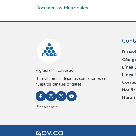
Loading...
Documentos Municipales
Cont
Direcc
Código
Línea 
Vigilada MinEducación
Línea 
¡Te invitamos a dejar tus comentarios en
Correo
nuestros canales oficiales!
Notifi
Horari
@esapoficial