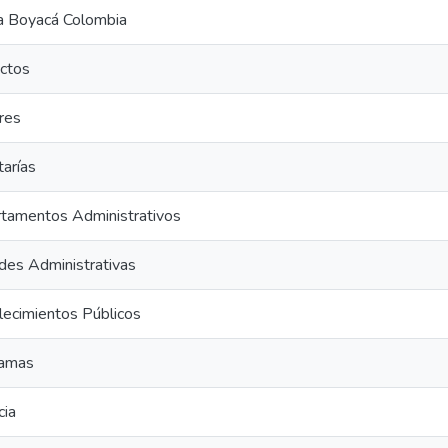
 Boyacá Colombia
ctos
res
tarías
tamentos Administrativos
des Administrativas
lecimientos Públicos
ramas
cia