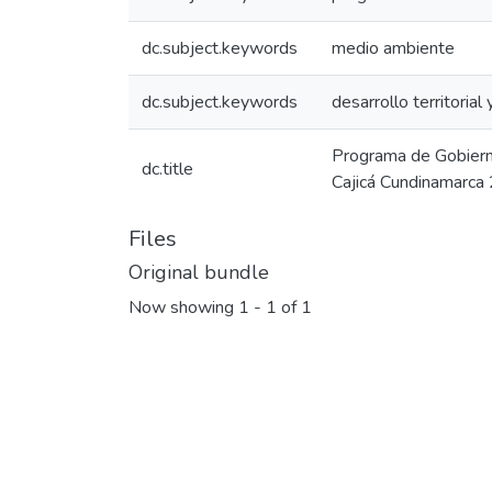
dc.subject.keywords
medio ambiente
dc.subject.keywords
desarrollo territorial
Programa de Gobiern
dc.title
Cajicá Cundinamarca
Files
Original bundle
Now showing
1 - 1 of 1