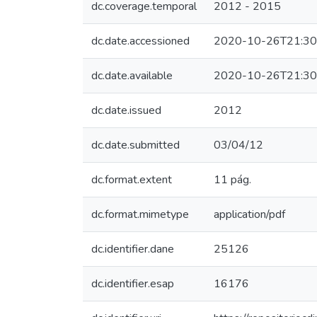
dc.coverage.temporal
2012 - 2015
dc.date.accessioned
2020-10-26T21:30
dc.date.available
2020-10-26T21:30
dc.date.issued
2012
dc.date.submitted
03/04/12
dc.format.extent
11 pág.
dc.format.mimetype
application/pdf
dc.identifier.dane
25126
dc.identifier.esap
16176