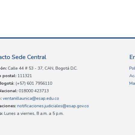
acto Sede Central
E
ión:
Calle 44 # 53 - 37, CAN, Bogotá D.C.
Pol
 postal:
111321
Ac
Bogotá:
(+57) 601 7956110
Ma
Nacional:
018000 423713
:
ventanillaunica@esap.edu.co
caciones:
notificaciones.judiciales@esap.gov.co
o:
Lunes a viernes, 8 a.m. a 5 p.m.