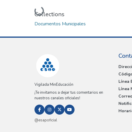
Loading...
Collections
Documentos Municipales
Cont
Direcc
Código
Línea 
Vigilada MinEducación
Línea 
¡Te invitamos a dejar tus comentarios en
Correo
nuestros canales oficiales!
Notifi
Horari
@esapoficial