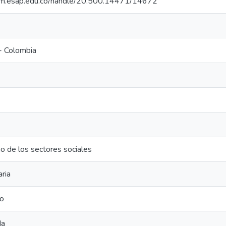
cdim.esap.edu.co/handle/20.500.14471/14672
- Colombia
o de los sectores sociales
aria
eo
da