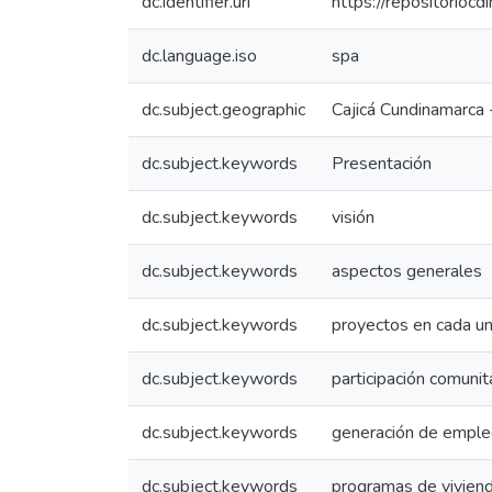
dc.identifier.uri
https://repositorio
dc.language.iso
spa
dc.subject.geographic
Cajicá Cundinamarca 
dc.subject.keywords
Presentación
dc.subject.keywords
visión
dc.subject.keywords
aspectos generales
dc.subject.keywords
proyectos en cada un
dc.subject.keywords
participación comunit
dc.subject.keywords
generación de empl
dc.subject.keywords
programas de vivien