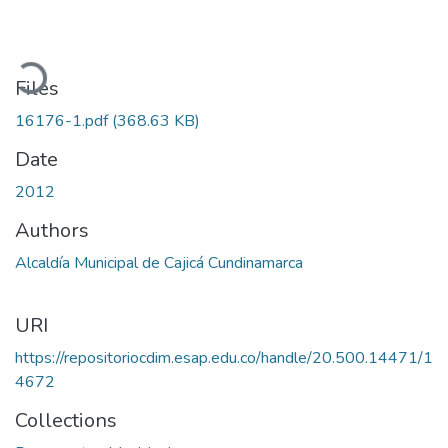
Loading...
Files
16176-1.pdf
(368.63 KB)
Date
2012
Authors
Alcaldía Municipal de Cajicá Cundinamarca
URI
https://repositoriocdim.esap.edu.co/handle/20.500.14471/1
4672
Collections