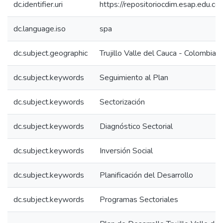
dc.identifier.uri
https://repositoriocdim.esap.edu.
dc.language.iso
spa
dc.subject.geographic
Trujillo Valle del Cauca - Colombia
dc.subject.keywords
Seguimiento al Plan
dc.subject.keywords
Sectorización
dc.subject.keywords
Diagnóstico Sectorial
dc.subject.keywords
Inversión Social
dc.subject.keywords
Planificación del Desarrollo
dc.subject.keywords
Programas Sectoriales