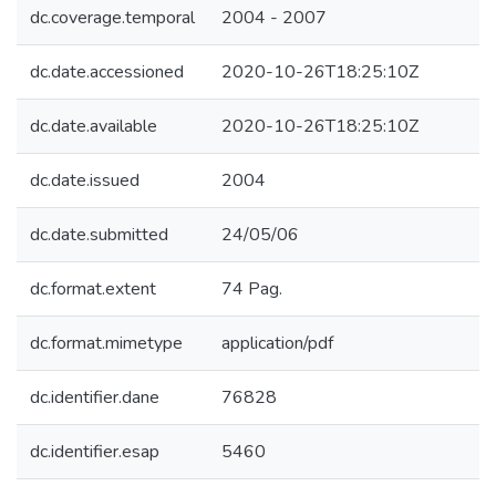
dc.coverage.temporal
2004 - 2007
dc.date.accessioned
2020-10-26T18:25:10Z
dc.date.available
2020-10-26T18:25:10Z
dc.date.issued
2004
dc.date.submitted
24/05/06
dc.format.extent
74 Pag.
dc.format.mimetype
application/pdf
dc.identifier.dane
76828
dc.identifier.esap
5460