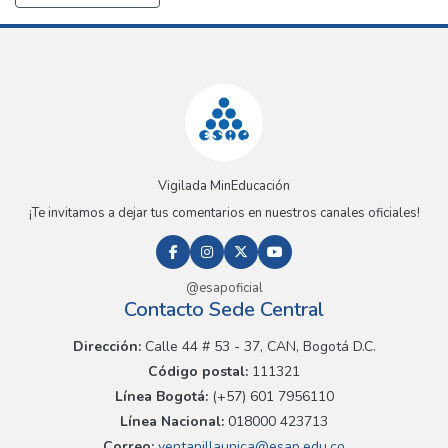
Vigilada MinEducación
¡Te invitamos a dejar tus comentarios en nuestros canales oficiales!
@esapoficial
Contacto Sede Central
Dirección:
Calle 44 # 53 - 37, CAN, Bogotá D.C.
Código postal:
111321
Línea Bogotá:
(+57) 601 7956110
Línea Nacional:
018000 423713
Correo:
ventanillaunica@esap.edu.co