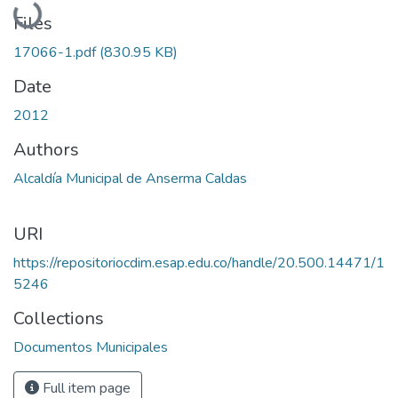
Loading...
Files
17066-1.pdf
(830.95 KB)
Date
2012
Authors
Alcaldía Municipal de Anserma Caldas
URI
https://repositoriocdim.esap.edu.co/handle/20.500.14471/1
5246
Collections
Documentos Municipales
Full item page