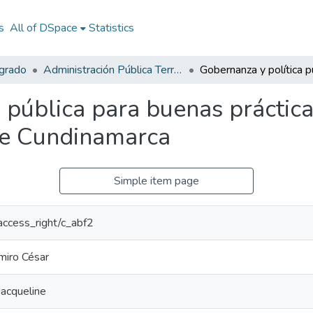
s
All of DSpace
Statistics
egrado
Administración Pública Territorial (APT)
a pública para buenas práctic
de Cundinamarca
Simple item page
/access_right/c_abf2
miro César
Jacqueline