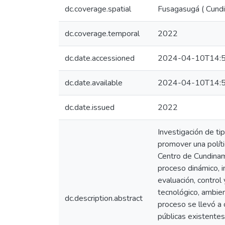
dc.coverage.spatial
Fusagasugá ( Cund
dc.coverage.temporal
2022
dc.date.accessioned
2024-04-10T14:5
dc.date.available
2024-04-10T14:5
dc.date.issued
2022
Investigación de tip
promover una polít
Centro de Cundinam
proceso dinámico, in
evaluación, control 
tecnológico, ambien
dc.description.abstract
proceso se llevó a 
públicas existente