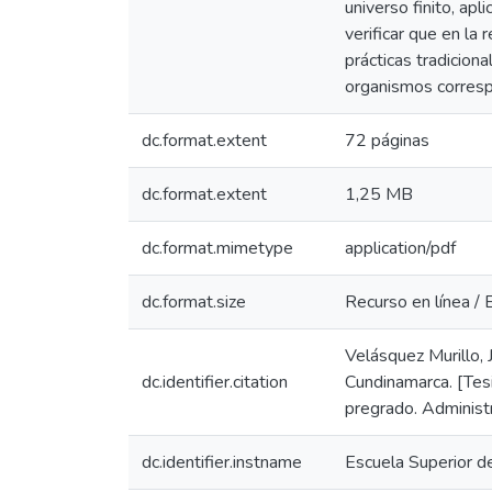
universo finito, ap
verificar que en la
prácticas tradicion
organismos corresp
dc.format.extent
72 páginas
dc.format.extent
1,25 MB
dc.format.mimetype
application/pdf
dc.format.size
Recurso en línea / 
Velásquez Murillo, 
dc.identifier.citation
Cundinamarca. [Tes
pregrado. Administra
dc.identifier.instname
Escuela Superior d