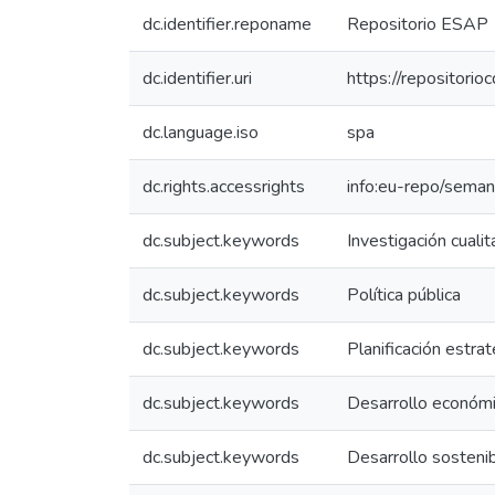
dc.identifier.reponame
Repositorio ESAP
dc.identifier.uri
https://repositor
dc.language.iso
spa
dc.rights.accessrights
info:eu-repo/sema
dc.subject.keywords
Investigación cualit
dc.subject.keywords
Política pública
dc.subject.keywords
Planificación estrat
dc.subject.keywords
Desarrollo económ
dc.subject.keywords
Desarrollo sosteni