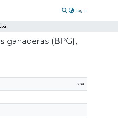
(current)
Log In
Gobernanza y política pública para buenas prácticas ganaderas (BPG), en la sabana centro de Cundinamarca
as ganaderas (BPG),
spa