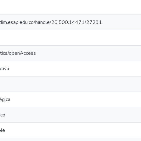
iocdim.esap.edu.co/handle/20.500.14471/27291
ntics/openAccess
ativa
égica
ico
ble