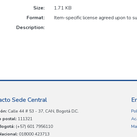
Size:
1.71 KB
Format:
Item-specific license agreed upon to s
Description:
acto Sede Central
E
ión:
Calle 44 # 53 - 37, CAN, Bogotá D.C.
Pol
 postal:
111321
Ac
Bogotá:
(+57) 601 7956110
Ma
Nacional:
018000 423713