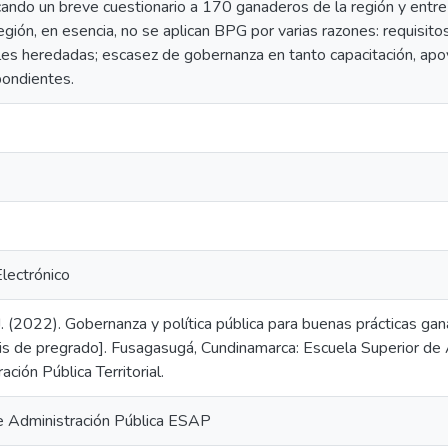
licando un breve cuestionario a 170 ganaderos de la región y ent
 región, en esencia, no se aplican BPG por varias razones: requisi
ales heredadas; escasez de gobernanza en tanto capacitación, apo
ondientes.
Electrónico
J. (2022). Gobernanza y política pública para buenas prácticas ga
is de pregrado]. Fusagasugá, Cundinamarca: Escuela Superior de A
ción Pública Territorial.
e Administración Pública ESAP