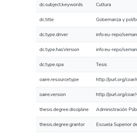
dc.subject.keywords
Cultura
dc.title
Gobernanza y polít
dc.type.driver
info:eu-repo/seman
dc.type.hasVersion
info:eu-repo/seman
dc.type.spa
Tesis
oaire.resourcetype
http://purl.org/coa
oaire.version
http://purl.org/co
thesis.degree.discipline
Administración Públ
thesis.degree.grantor
Escuela Superior d