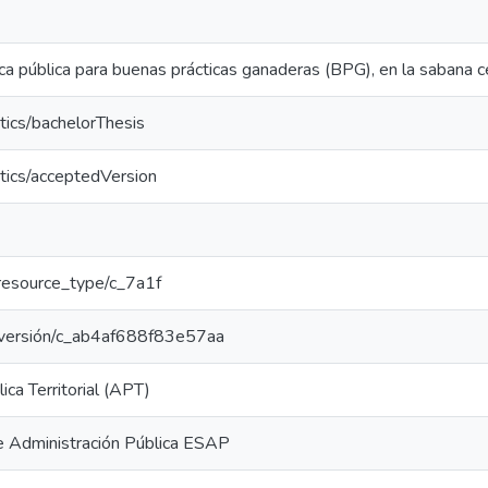
ica pública para buenas prácticas ganaderas (BPG), en la sabana 
tics/bachelorThesis
tics/acceptedVersion
r/resource_type/c_7a1f
ar/versión/c_ab4af688f83e57aa
ica Territorial (APT)
e Administración Pública ESAP