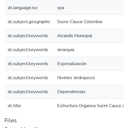
dc.language.iso
spa
dc.subject.geographic
Sucre-Cauca-Colombia
dc.subject.keywords
Alcaldía Municipal
dc.subject.keywords
Jerarquía
dc.subject.keywords
Especialización
dc.subject.keywords
Niveles Jerárquicos
dc.subject.keywords
Dependencias
dc.title
Estructura Organica Sucre Cauca 2
Files