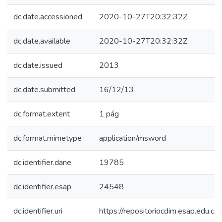
dc.date.accessioned
2020-10-27T20:32:32Z
dc.date.available
2020-10-27T20:32:32Z
dc.date.issued
2013
dc.date.submitted
16/12/13
dc.format.extent
1 pág
dc.format.mimetype
application/msword
dc.identifier.dane
19785
dc.identifier.esap
24548
dc.identifier.uri
https://repositoriocdim.esap.edu.