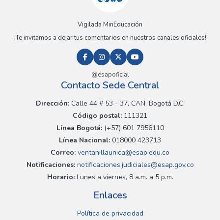
Vigilada MinEducación
¡Te invitamos a dejar tus comentarios en nuestros canales oficiales!
@esapoficial
Contacto Sede Central
Dirección:
Calle 44 # 53 - 37, CAN, Bogotá D.C.
Código postal:
111321
Línea Bogotá:
(+57) 601 7956110
Línea Nacional:
018000 423713
Correo:
ventanillaunica@esap.edu.co
Notificaciones:
notificaciones.judiciales@esap.gov.co
Horario:
Lunes a viernes, 8 a.m. a 5 p.m.
Enlaces
Política de privacidad