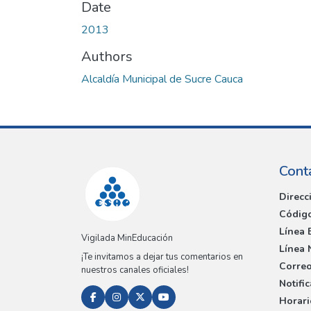
Date
2013
Authors
Alcaldía Municipal de Sucre Cauca
Cont
Direcc
Código
Línea 
Vigilada MinEducación
Línea 
¡Te invitamos a dejar tus comentarios en
Correo
nuestros canales oficiales!
Notifi
Horari