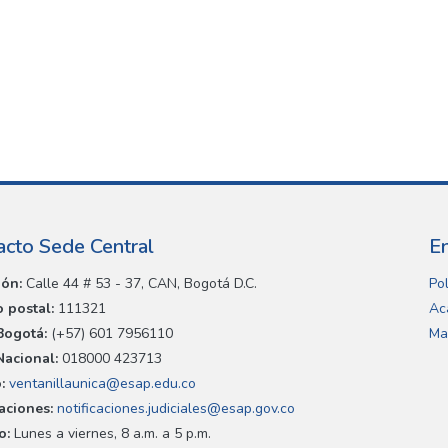
acto Sede Central
E
ión:
Calle 44 # 53 - 37, CAN, Bogotá D.C.
Pol
 postal:
111321
Ac
Bogotá:
(+57) 601 7956110
Ma
Nacional:
018000 423713
:
ventanillaunica@esap.edu.co
caciones:
notificaciones.judiciales@esap.gov.co
o:
Lunes a viernes, 8 a.m. a 5 p.m.