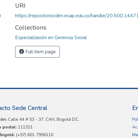
URI
https://repositoriocdim.esap.edu.co/handle/20.500.144
9
Collections
Especialización en Gerencia Social
Full item page
acto Sede Central
E
ión:
Calle 44 # 53 - 37, CAN, Bogotá D.C.
Pol
 postal:
111321
Ac
Bogotá:
(+57) 601 7956110
Ma