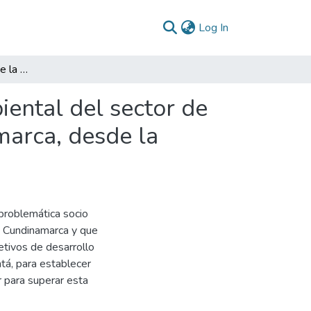
(current)
Log In
Aportes a la solución de la problemática socio ambiental del sector de curtiembres en el municipio de Chocontá, Cundinamarca, desde la gerencia social
iental del sector de
marca, desde la
 problemática socio
, Cundinamarca y que
etivos de desarrollo
ntá, para establecer
r para superar esta