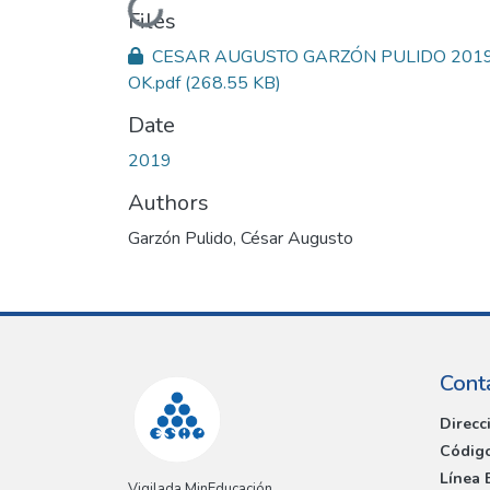
Loading...
Files
CESAR AUGUSTO GARZÓN PULIDO 201
OK.pdf
(268.55 KB)
Date
2019
Authors
Garzón Pulido, César Augusto
Cont
Direcc
Código
Línea 
Vigilada MinEducación