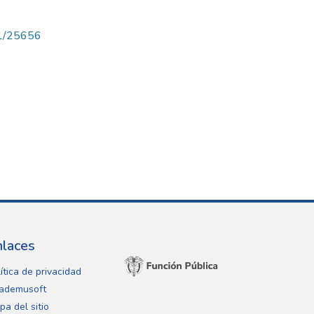
71/25656
nlaces
ítica de privacidad
ademusoft
pa del sitio