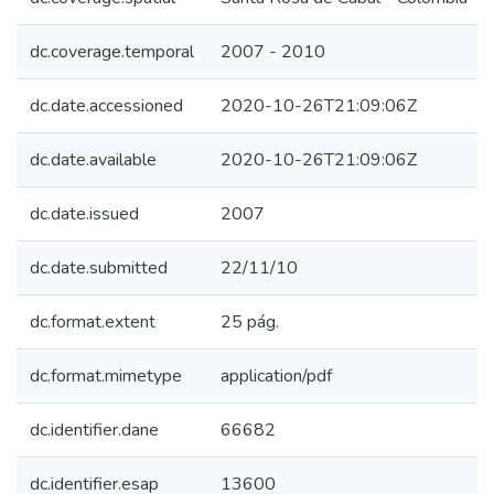
dc.coverage.temporal
2007 - 2010
dc.date.accessioned
2020-10-26T21:09:06Z
dc.date.available
2020-10-26T21:09:06Z
dc.date.issued
2007
dc.date.submitted
22/11/10
dc.format.extent
25 pág.
dc.format.mimetype
application/pdf
dc.identifier.dane
66682
dc.identifier.esap
13600