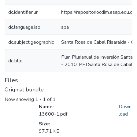
dc.identifier.uri
https://repositoriocdim.esap.edu.
dc.language.iso
spa
dc.subject.geographic
Santa Rosa de Cabal Risaralda - C
Plan Plurianual de Inversión Santa
dc.title
- 2010: PPI Santa Rosa de Cabal 
Files
Original bundle
Now showing
1 - 1 of 1
Name:
Down
13600-1.pdf
load
Size:
97.71 KB