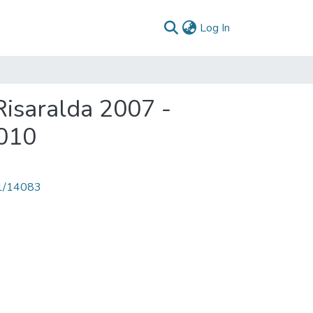
(current)
Log In
Risaralda 2007 -
2010
71/14083