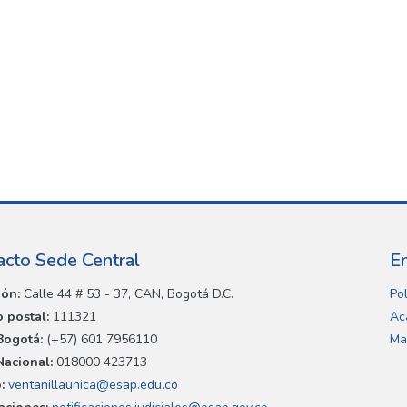
acto Sede Central
E
ión:
Calle 44 # 53 - 37, CAN, Bogotá D.C.
Pol
 postal:
111321
Ac
Bogotá:
(+57) 601 7956110
Ma
Nacional:
018000 423713
:
ventanillaunica@esap.edu.co