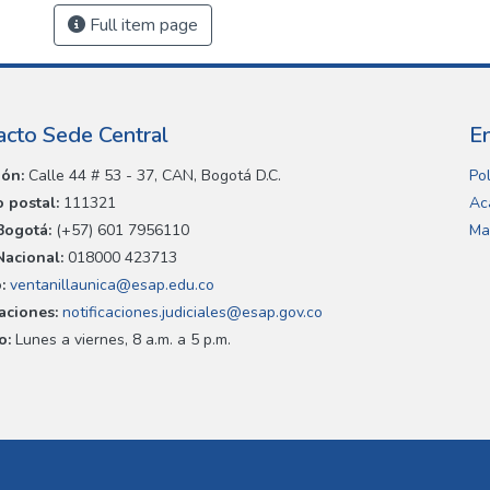
Full item page
acto Sede Central
E
ión:
Calle 44 # 53 - 37, CAN, Bogotá D.C.
Pol
 postal:
111321
Ac
Bogotá:
(+57) 601 7956110
Ma
Nacional:
018000 423713
:
ventanillaunica@esap.edu.co
caciones:
notificaciones.judiciales@esap.gov.co
o:
Lunes a viernes, 8 a.m. a 5 p.m.