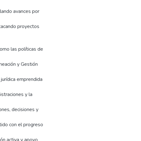
allando avances por
stacando proyectos
 como las políticas de
neación y Gestión
jurídica emprendida
straciones y la
ones, decisiones y
ido con el progreso
ón activa y apoyo