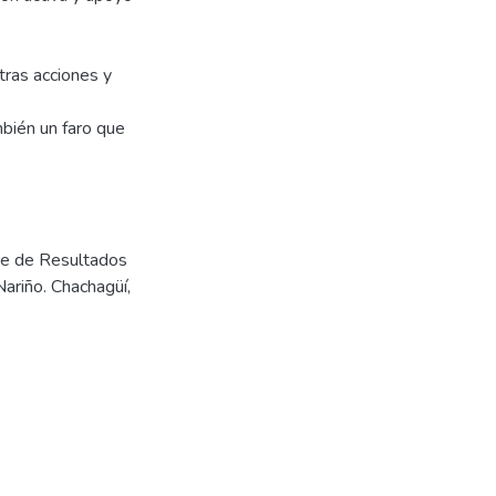
tras acciones y
mbién un faro que
nce de Resultados
riño. Chachagüí,