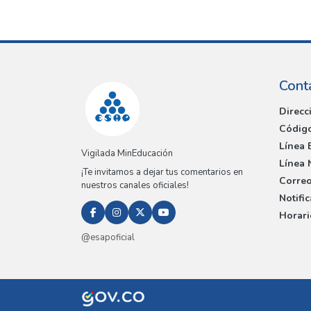
Cont
Direcc
Código
Línea 
Vigilada MinEducación
Línea 
¡Te invitamos a dejar tus comentarios en
Correo
nuestros canales oficiales!
Notifi
Horari
@esapoficial