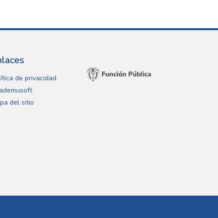
nlaces
ítica de privacidad
ademusoft
pa del sitio