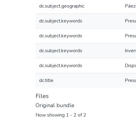
dc.subject.geographic
Páez
dc.subject.keywords
Pres
dc.subject.keywords
Pres
dc.subject.keywords
Inver
dc.subject.keywords
Disp
dc.title
Pres
Files
Original bundle
Now showing
1 - 2 of 2