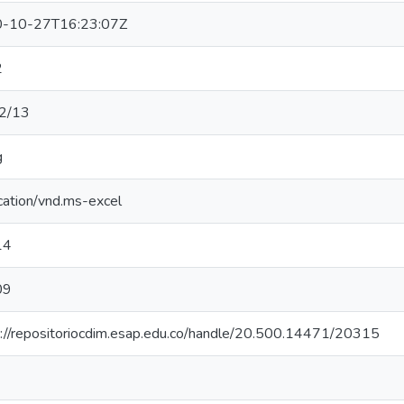
-10-27T16:23:07Z
2
2/13
g
cation/vnd.ms-excel
14
09
s://repositoriocdim.esap.edu.co/handle/20.500.14471/20315