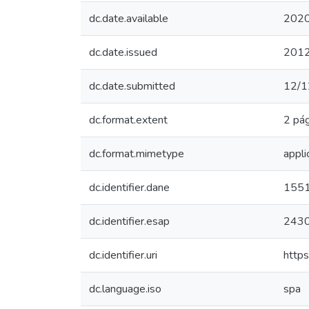
dc.date.available
2020
dc.date.issued
201
dc.date.submitted
12/1
dc.format.extent
2 pá
dc.format.mimetype
appli
dc.identifier.dane
155
dc.identifier.esap
243
dc.identifier.uri
http
dc.language.iso
spa