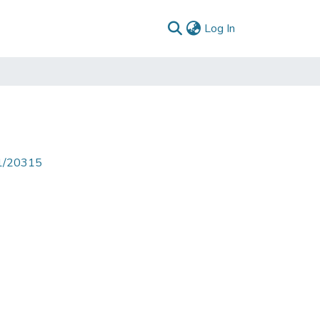
(current)
Log In
71/20315