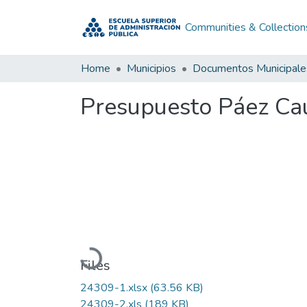
Communities & Collection
Home
Municipios
Documentos Municipale
Presupuesto Páez Ca
Loading...
Files
24309-1.xlsx
(63.56 KB)
24309-2.xls
(189 KB)