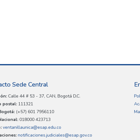
acto Sede Central
E
ión:
Calle 44 # 53 - 37, CAN, Bogotá D.C.
Pol
 postal:
111321
Ac
Bogotá:
(+57) 601 7956110
Ma
Nacional:
018000 423713
:
ventanillaunica@esap.edu.co
caciones:
notificaciones.judiciales@esap.gov.co