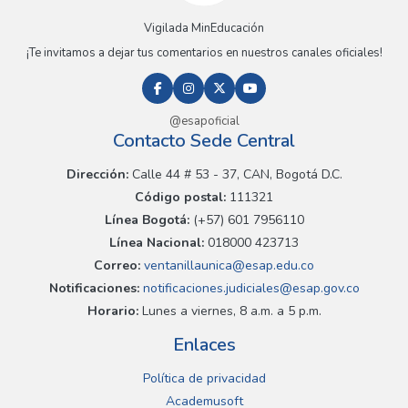
Vigilada MinEducación
¡Te invitamos a dejar tus comentarios en nuestros canales oficiales!
@esapoficial
Contacto Sede Central
Dirección:
Calle 44 # 53 - 37, CAN, Bogotá D.C.
Código postal:
111321
Línea Bogotá:
(+57) 601 7956110
Línea Nacional:
018000 423713
Correo:
ventanillaunica@esap.edu.co
Notificaciones:
notificaciones.judiciales@esap.gov.co
Horario:
Lunes a viernes, 8 a.m. a 5 p.m.
Enlaces
Política de privacidad
Academusoft