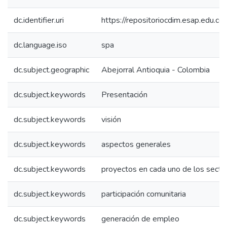
dc.identifier.uri
https://repositoriocdim.esap.edu.
dc.language.iso
spa
dc.subject.geographic
Abejorral Antioquia - Colombia
dc.subject.keywords
Presentación
dc.subject.keywords
visión
dc.subject.keywords
aspectos generales
dc.subject.keywords
proyectos en cada uno de los secto
dc.subject.keywords
participación comunitaria
dc.subject.keywords
generación de empleo