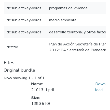
dc.subject.keywords
programas de vivienda
dc.subject.keywords
medio ambiente
dc.subject.keywords
desarrollo territorial y otros factore
Plan de Acción Secretaría de Planea
dc.title
2012: PA Secretaría de Planeación
Files
Original bundle
Now showing
1 - 1 of 1
Name:
Down
21013-1.pdf
load
Size:
138.95 KB