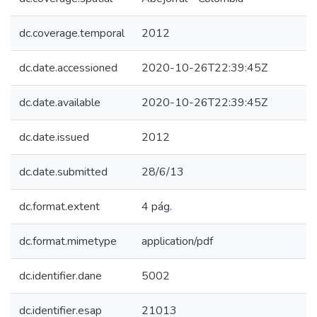
dc.coverage.temporal
2012
dc.date.accessioned
2020-10-26T22:39:45Z
dc.date.available
2020-10-26T22:39:45Z
dc.date.issued
2012
dc.date.submitted
28/6/13
dc.format.extent
4 pág.
dc.format.mimetype
application/pdf
dc.identifier.dane
5002
dc.identifier.esap
21013