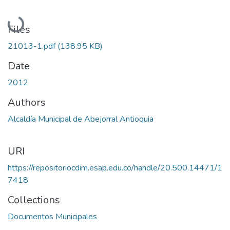
Loading...
Files
21013-1.pdf
(138.95 KB)
Date
2012
Authors
Alcaldía Municipal de Abejorral Antioquia
URI
https://repositoriocdim.esap.edu.co/handle/20.500.14471/1
7418
Collections
Documentos Municipales