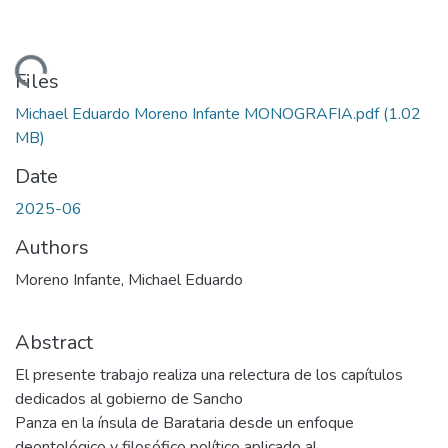
oading...
Files
Michael Eduardo Moreno Infante MONOGRAFIA.pdf
(1.02
MB)
Date
2025-06
Authors
Moreno Infante, Michael Eduardo
Abstract
El presente trabajo realiza una relectura de los capítulos
dedicados al gobierno de Sancho
Panza en la ínsula de Barataria desde un enfoque
deontológico y filosófico político aplicado al