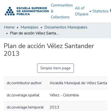
Communities
All of
&
Statistics
DSpace
Collections
Home
Municipios
Documentos Municipales
Plan de acción Vélez Santander 2013
Plan de acción Vélez Santander
2013
Simple item page
dc.contributor.author
Alcaldía Municipal de Vélez Santan
dc.coverage.spatial
Vélez - Colombia
dc.coverage.temporal
2013