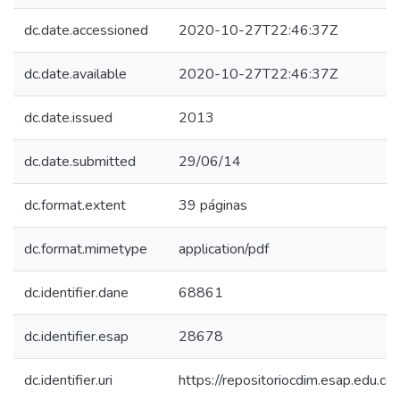
dc.date.accessioned
2020-10-27T22:46:37Z
dc.date.available
2020-10-27T22:46:37Z
dc.date.issued
2013
dc.date.submitted
29/06/14
dc.format.extent
39 páginas
dc.format.mimetype
application/pdf
dc.identifier.dane
68861
dc.identifier.esap
28678
dc.identifier.uri
https://repositoriocdim.esap.edu.