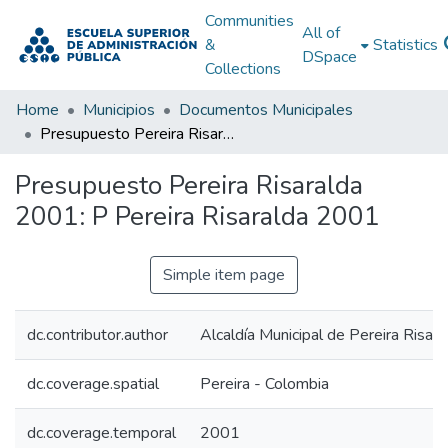
Communities
All of
&
Statistics
DSpace
Collections
Home
Municipios
Documentos Municipales
Presupuesto Pereira Risaralda 2001: P Pereira Risaralda 2001
Presupuesto Pereira Risaralda
2001: P Pereira Risaralda 2001
Simple item page
dc.contributor.author
Alcaldía Municipal de Pereira Risara
dc.coverage.spatial
Pereira - Colombia
dc.coverage.temporal
2001