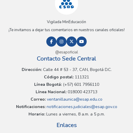
Vigilada MinEducación
¡Te invitamos a dejar tus comentarios en nuestros canales oficiales!
@esapoficial
Contacto Sede Central
Dirección:
Calle 44 # 53 - 37, CAN, Bogotá D.C.
Código postal:
111321
Línea Bogotá:
(+57) 601 7956110
Línea Nacional:
018000 423713
Correo:
ventanillaunica@esap.edu.co
Notificaciones:
notificaciones.judiciales@esap.gov.co
Horario:
Lunes a viernes, 8 a.m. a 5 p.m.
Enlaces