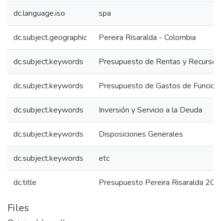
dc.language.iso
spa
dc.subject.geographic
Pereira Risaralda - Colombia
dc.subject.keywords
Presupuesto de Rentas y Recursos 
dc.subject.keywords
Presupuesto de Gastos de Funcion
dc.subject.keywords
Inversión y Servicio a la Deuda
dc.subject.keywords
Disposiciones Generales
dc.subject.keywords
etc
dc.title
Presupuesto Pereira Risaralda 200
Files