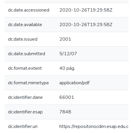
dc.date.accessioned
2020-10-26T19:29:58Z
dc.date.available
2020-10-26T19:29:58Z
dc.date.issued
2001
dc.date.submitted
5/12/07
dc.format.extent
40 pág.
dc.format.mimetype
application/pdf
dc.identifier.dane
66001
dc.identifier.esap
7848
dc.identifier.uri
https://repositoriocdim.esap.edu.