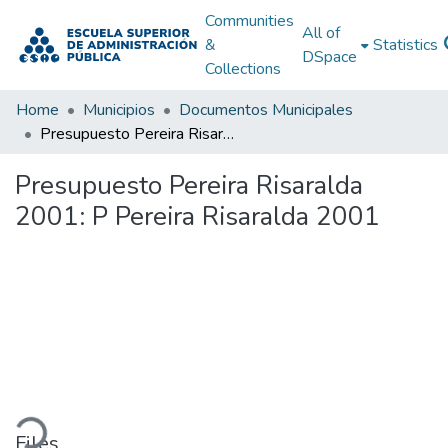
Communities
All of
&
Statistics
DSpace
Collections
Home
Municipios
Documentos Municipales
Presupuesto Pereira Risaralda 2001: P Pereira Risaralda 2001
Presupuesto Pereira Risaralda
2001: P Pereira Risaralda 2001
ading...
Files