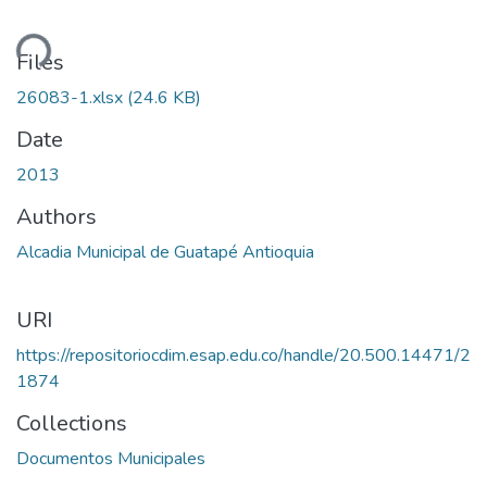
ding...
Files
26083-1.xlsx
(24.6 KB)
Date
2013
Authors
Alcadia Municipal de Guatapé Antioquia
URI
https://repositoriocdim.esap.edu.co/handle/20.500.14471/2
1874
Collections
Documentos Municipales