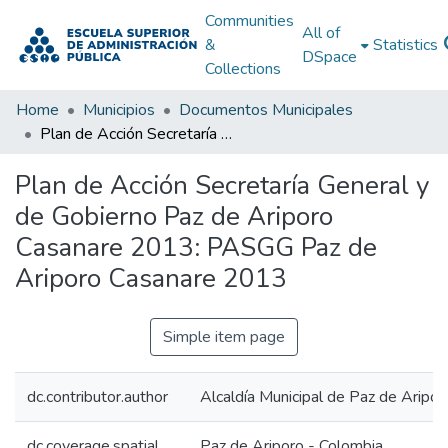
Communities
All of
&
Statistics
DSpace
Collections
Home
Municipios
Documentos Municipales
Plan de Acción Secretaría General y de Gobierno Paz de Ariporo Casanare 2013: PASGG Paz de Ariporo Casanare 2013
Plan de Acción Secretaría General y
de Gobierno Paz de Ariporo
Casanare 2013: PASGG Paz de
Ariporo Casanare 2013
Simple item page
dc.contributor.author
Alcaldía Municipal de Paz de Aripo
dc.coverage.spatial
Paz de Ariporo - Colombia