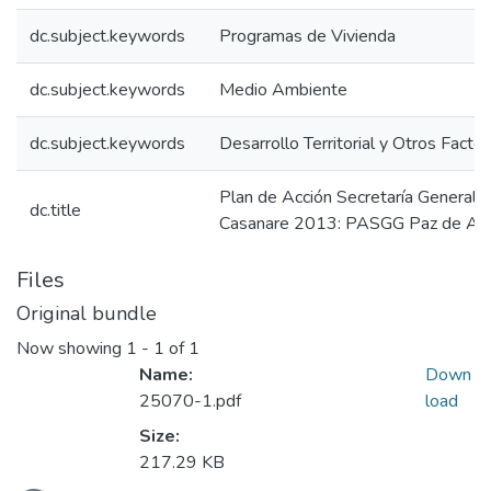
dc.subject.keywords
Programas de Vivienda
dc.subject.keywords
Medio Ambiente
dc.subject.keywords
Desarrollo Territorial y Otros Facto
Plan de Acción Secretaría General 
dc.title
Casanare 2013: PASGG Paz de Ari
Files
Original bundle
Now showing
1 - 1 of 1
Name:
Down
25070-1.pdf
load
Size:
217.29 KB