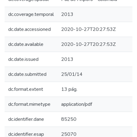
dc.coverage.temporal
2013
dc.date.accessioned
2020-10-27T20:27:53Z
dc.date.available
2020-10-27T20:27:53Z
dc.date.issued
2013
dc.date.submitted
25/01/14
dc.format.extent
13 pág.
dc.format.mimetype
application/pdf
dc.identifier.dane
85250
dc.identifier.esap
25070