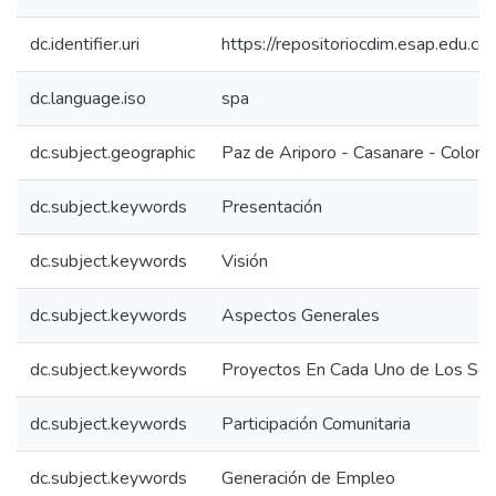
dc.identifier.uri
https://repositoriocdim.esap.edu.
dc.language.iso
spa
dc.subject.geographic
Paz de Ariporo - Casanare - Colomb
dc.subject.keywords
Presentación
dc.subject.keywords
Visión
dc.subject.keywords
Aspectos Generales
dc.subject.keywords
Proyectos En Cada Uno de Los Sec
dc.subject.keywords
Participación Comunitaria
dc.subject.keywords
Generación de Empleo