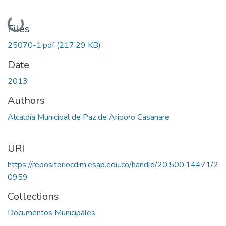
Loading...
Files
25070-1.pdf
(217.29 KB)
Date
2013
Authors
Alcaldía Municipal de Paz de Ariporo Casanare
URI
https://repositoriocdim.esap.edu.co/handle/20.500.14471/2
0959
Collections
Documentos Municipales