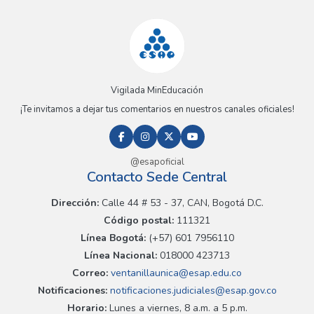
Vigilada MinEducación
¡Te invitamos a dejar tus comentarios en nuestros canales oficiales!
@esapoficial
Contacto Sede Central
Dirección:
Calle 44 # 53 - 37, CAN, Bogotá D.C.
Código postal:
111321
Línea Bogotá:
(+57) 601 7956110
Línea Nacional:
018000 423713
Correo:
ventanillaunica@esap.edu.co
Notificaciones:
notificaciones.judiciales@esap.gov.co
Horario:
Lunes a viernes, 8 a.m. a 5 p.m.