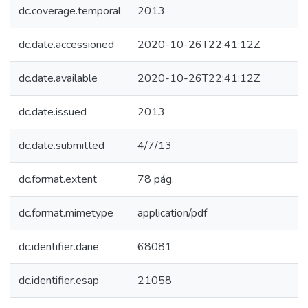
dc.coverage.temporal
2013
dc.date.accessioned
2020-10-26T22:41:12Z
dc.date.available
2020-10-26T22:41:12Z
dc.date.issued
2013
dc.date.submitted
4/7/13
dc.format.extent
78 pág.
dc.format.mimetype
application/pdf
dc.identifier.dane
68081
dc.identifier.esap
21058