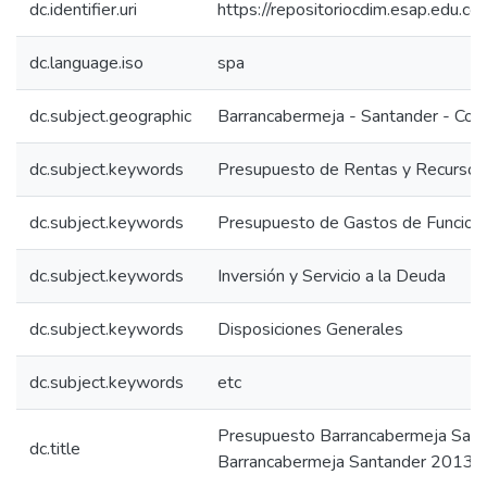
dc.identifier.uri
https://repositoriocdim.esap.edu.
dc.language.iso
spa
dc.subject.geographic
Barrancabermeja - Santander - Col
dc.subject.keywords
Presupuesto de Rentas y Recursos 
dc.subject.keywords
Presupuesto de Gastos de Funcion
dc.subject.keywords
Inversión y Servicio a la Deuda
dc.subject.keywords
Disposiciones Generales
dc.subject.keywords
etc
Presupuesto Barrancabermeja San
dc.title
Barrancabermeja Santander 2013