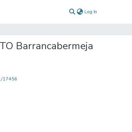
(current)
Log In
PTO Barrancabermeja
71/17456