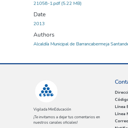
21058-1.pdf
(5.22 MB)
Date
2013
Authors
Alcaldía Municipal de Barrancabermeja Santand
Cont
Direcc
Código
Línea 
Vigilada MinEducación
Línea 
¡Te invitamos a dejar tus comentarios en
Correo
nuestros canales oficiales!