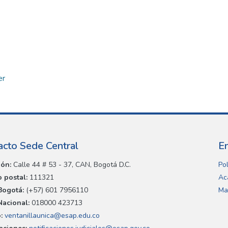
er
acto Sede Central
E
ión:
Calle 44 # 53 - 37, CAN, Bogotá D.C.
Pol
 postal:
111321
Ac
Bogotá:
(+57) 601 7956110
Ma
Nacional:
018000 423713
:
ventanillaunica@esap.edu.co