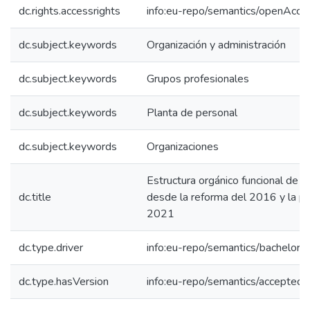
dc.rights.accessrights
info:eu-repo/semantics/openAcce
dc.subject.keywords
Organización y administración
dc.subject.keywords
Grupos profesionales
dc.subject.keywords
Planta de personal
dc.subject.keywords
Organizaciones
Estructura orgánico funcional de la
dc.title
desde la reforma del 2016 y la p
2021
dc.type.driver
info:eu-repo/semantics/bachelorT
dc.type.hasVersion
info:eu-repo/semantics/acceptedV