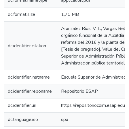
dc.format.mimetype
application/pdf
dc.format.size
1,70 MB
Aranzalez Ríos, V. L.; Vargas Beltr
orgánico funcional de la Alcaldía d
reforma del 2016 y la planta de 
dc.identifier.citation
[Tesis de pregrado]. Valle del Cau
Superior de Administración Públic
Administración pública territorial.
dc.identifier.instname
Escuela Superior de Administraci
dc.identifier.reponame
Repositorio ESAP
dc.identifier.uri
https://repositoriocdim.esap.ed
dc.language.iso
spa