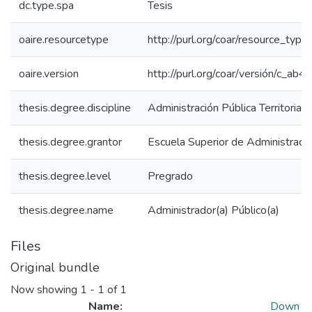
dc.type.spa
Tesis
oaire.resourcetype
http://purl.org/coar/resource_type
oaire.version
http://purl.org/coar/versión/c_a
thesis.degree.discipline
Administración Pública Territorial
thesis.degree.grantor
Escuela Superior de Administraci
thesis.degree.level
Pregrado
thesis.degree.name
Administrador(a) Público(a)
Files
Original bundle
Now showing
1 - 1 of 1
Name:
Down