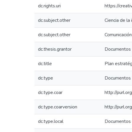
dc.rights.uri
https://crea
dc.subject.other
Ciencia de la
dc.subject.other
Comunicación
dc.thesis.grantor
Documentos 
dc.title
Plan estraté
dc.type
Documentos 
dc.type.coar
http://purl.o
dc.type.coarversion
http://purl.
dc.type.local
Documentos 