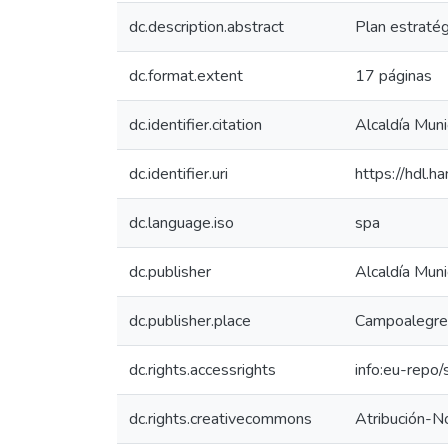
dc.description.abstract
Plan estraté
dc.format.extent
17 páginas
dc.identifier.citation
Alcaldía Muni
dc.identifier.uri
https://hdl.
dc.language.iso
spa
dc.publisher
Alcaldía Muni
dc.publisher.place
Campoalegre
dc.rights.accessrights
info:eu-repo
dc.rights.creativecommons
Atribución-N