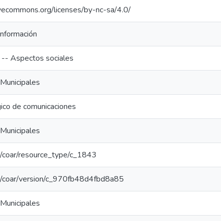
tivecommons.org/licenses/by-nc-sa/4.0/
 información
 -- Aspectos sociales
Municipales
gico de comunicaciones
Municipales
rg/coar/resource_type/c_1843
org/coar/version/c_970fb48d4fbd8a85
Municipales