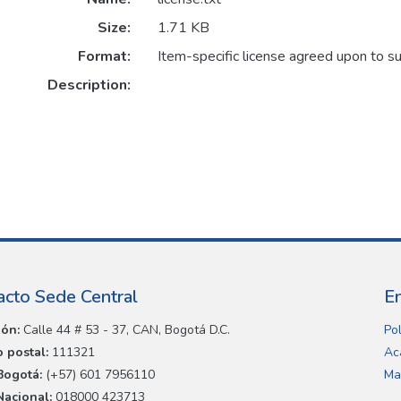
Size:
1.71 KB
Format:
Item-specific license agreed upon to s
Description:
acto Sede Central
E
ión:
Calle 44 # 53 - 37, CAN, Bogotá D.C.
Pol
 postal:
111321
Ac
Bogotá:
(+57) 601 7956110
Ma
Nacional:
018000 423713