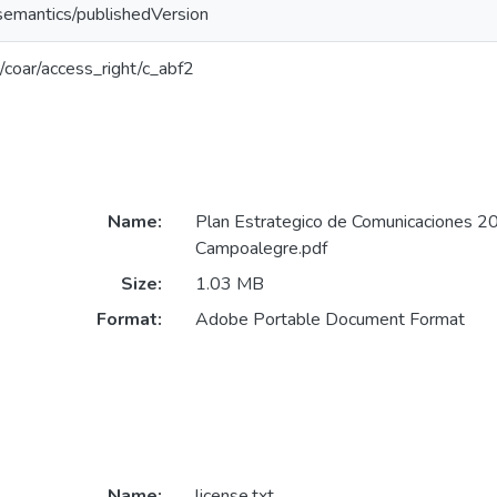
/semantics/publishedVersion
rg/coar/access_right/c_abf2
Name:
Plan Estrategico de Comunicaciones 2
Campoalegre.pdf
Size:
1.03 MB
Format:
Adobe Portable Document Format
Name:
license.txt