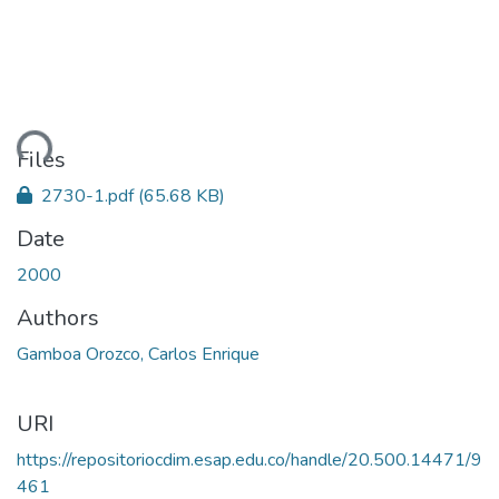
ding...
Files
2730-1.pdf
(65.68 KB)
Date
2000
Authors
Gamboa Orozco, Carlos Enrique
URI
https://repositoriocdim.esap.edu.co/handle/20.500.14471/9
461