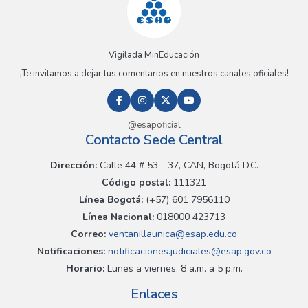
Vigilada MinEducación
¡Te invitamos a dejar tus comentarios en nuestros canales oficiales!
@esapoficial
Contacto Sede Central
Dirección:
Calle 44 # 53 - 37, CAN, Bogotá D.C.
Código postal:
111321
Línea Bogotá:
(+57) 601 7956110
Línea Nacional:
018000 423713
Correo:
ventanillaunica@esap.edu.co
Notificaciones:
notificaciones.judiciales@esap.gov.co
Horario:
Lunes a viernes, 8 a.m. a 5 p.m.
Enlaces